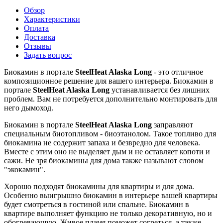
Обзор
Характеристики
Оплата
Доставка
Отзывы
Задать вопрос
Биокамин в портале
SteelHeat Alaska Long
- это отличное
композиционное решение для вашего интерьера. Биокамин в
портале
SteelHeat Alaska Long
устанавливается без лишних
проблем. Вам не потребуется дополнительно монтировать для
него дымоход.
Биокамин в портале
SteelHeat Alaska Long
заправляют
специальным биотопливом - биоэтанолом. Такое топливо для
биокамина не содержит запаха и безвредно для человека.
Вместе с этим оно не выделяет дым и не оставляет копоти и
сажи. Не зря биокамины для дома также называют словом
"экокамин".
Хорошо подходят биокамины для квартиры и для дома.
Особенно выигрышно биокамин в интерьере вашей квартиры
будет смотреться в гостиной или спальне. Биокамин в
квартире выполняет функцию не только декоративную, но и
обогревающую. Живое пламя поможет согреться, а также