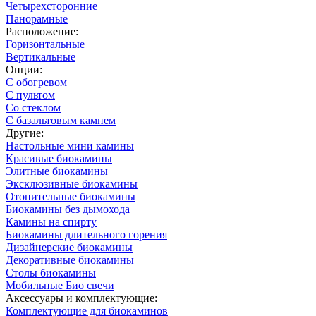
Четырехсторонние
Панорамные
Расположение:
Горизонтальные
Вертикальные
Опции:
С обогревом
С пультом
Со стеклом
С базальтовым камнем
Другие:
Настольные мини камины
Красивые биокамины
Элитные биокамины
Эксклюзивные биокамины
Отопительные биокамины
Биокамины без дымохода
Камины на спирту
Биокамины длительного горения
Дизайнерские биокамины
Декоративные биокамины
Столы биокамины
Мобильные Био свечи
Аксессуары и комплектующие:
Комплектующие для биокаминов