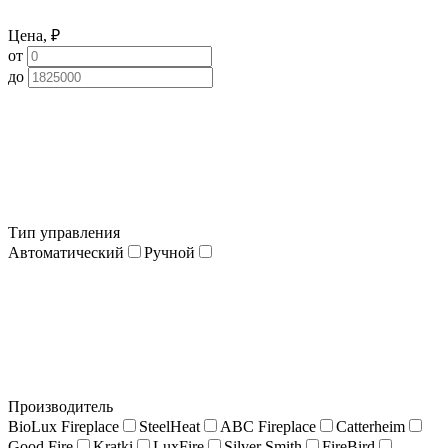
Цена, ₽
от
до
Тип управления
Автоматический
Ручной
Производитель
BioLux Fireplace
SteelHeat
ABC Fireplace
Catterheim
Good Fire
Kratki
LuxFire
Silver Smith
FireBird