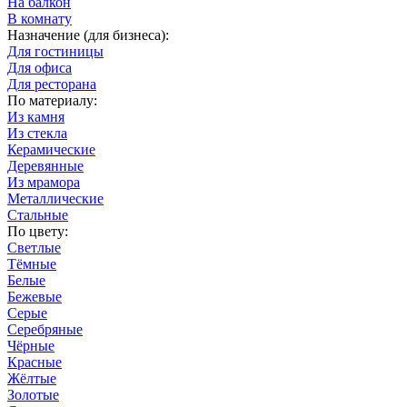
На балкон
В комнату
Назначение (для бизнеса):
Для гостиницы
Для офиса
Для ресторана
По материалу:
Из камня
Из стекла
Керамические
Деревянные
Из мрамора
Металлические
Стальные
По цвету:
Светлые
Тёмные
Белые
Бежевые
Серые
Серебряные
Чёрные
Красные
Жёлтые
Золотые