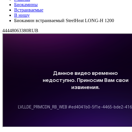
Биокамины
Встраиваемые
В нишу
Биокамин встраиваемый SteelHeat LONG-H 1200
4
44480
63380
RUB