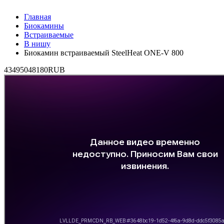
Главная
Биокамины
Встраиваемые
В нишу
Биокамин встраиваемый SteelHeat ONE-V 800
4
34950
48180
RUB