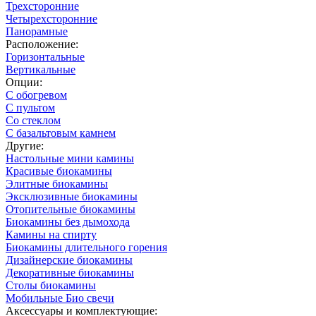
Трехсторонние
Четырехсторонние
Панорамные
Расположение:
Горизонтальные
Вертикальные
Опции:
С обогревом
С пультом
Со стеклом
С базальтовым камнем
Другие:
Настольные мини камины
Красивые биокамины
Элитные биокамины
Эксклюзивные биокамины
Отопительные биокамины
Биокамины без дымохода
Камины на спирту
Биокамины длительного горения
Дизайнерские биокамины
Декоративные биокамины
Столы биокамины
Мобильные Био свечи
Аксессуары и комплектующие: