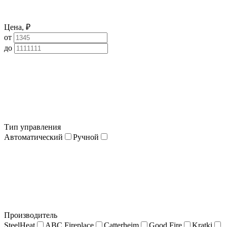
Цена, ₽
от
до
Тип управления
Автоматический
Ручной
Производитель
SteelHeat
ABC Fireplace
Catterheim
Good Fire
Kratki