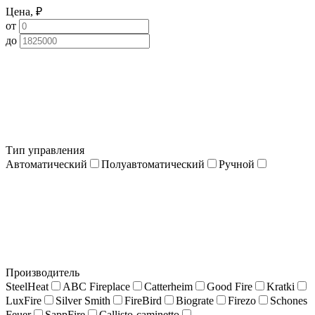
Цена, ₽
от
до
Тип управления
Автоматический
Полуавтоматический
Ручной
Производитель
SteelHeat
ABC Fireplace
Catterheim
Good Fire
Kratki
LuxFire
Silver Smith
FireBird
Biograte
Firezo
Schones
Feuer
SappFire
Callisto-caminetto