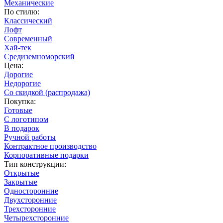
Механические
По стилю:
Классический
Лофт
Современный
Хай-тек
Средиземноморский
Цена:
Дорогие
Недорогие
Со скидкой (распродажа)
Покупка:
Готовые
С логотипом
В подарок
Ручной работы
Контрактное производство
Корпоративные подарки
Тип конструкции:
Открытые
Закрытые
Односторонние
Двухсторонние
Трехсторонние
Четырехсторонние