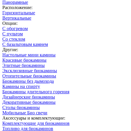
Панорамные
Расположение:
Горизонтальные
Вертикальные
Опции:
С обогревом
С пультом
Со стеклом
С базальтовым камнем
Другие:
Настольные мини камины
Красивые биокамины
Элитные биокамины
Эксклюзивные биокамины
Отопительные биокамины
Биокамины без дымохода
Камины на спирту
Биокамины длительного горения
Дизайнерские биокамины
Декоративные биокамины
Столы биокамины
Мобильные Био свечи
Аксессуары и комплектующие:
Комплектующие для биокаминов
Топливо для биокаминов